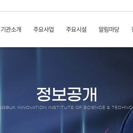
기관소개
주요사업
주요시설
알림마당
설립목적 및 연혁
입주시설
사업공고
발간물
비전 및
시설장
입찰공
충북과학기술혁신원 1관 (벤
사업공고
산업 및 기획보고서
회의실
오시는 길
CBIS
처프라자)
타기관공고
이슈페이퍼
이용절
충북과학기술혁신원 2관 (충
뉴스레
원센터
DX 동향 보고서
이용신
북SW융합센터)
보도자
정보공개
입주안내
언론기
전환 협업지
입주기업 애로상담
포토뉴
GBUK INNOVATION INSTITUTE OF SCIENCE & TECHN
터
브로슈
터
션스퀘어
홍보영