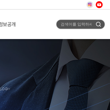
정보공개
 미션
비 이용안내
고
조직도
사업 평가실 신청
채용공고
 개요
T홍보
차
터
청
료
사
스
OLOGY
어
상