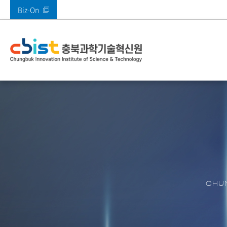
Biz-On
바로가기 메뉴
인사말
사업안내
부속시설
공지사항
열린경영
기관소개
주요사업
주요시설
알림마당
정보공개
전체
메타버스지원센터
공지사항
고객만족 경영
CI 소개
AI기획본부
SW미래채움센터
타기관공고
고객의 소리(VoC)
AI융합혁신본부
멀티미디어기술지
ESG경영
경영본부
충북IDC
경영공시
충북 산업 디지털 
콘텐츠진흥본부
CBIST 신문고
원센터
CHUN
북부권 혁신지원센
적극행정
XR센터
남부권혁신지원센
충청ICT 이노베이