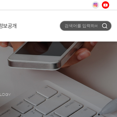
정보공개
 미션
비 이용안내
고
조직도
사업 평가실 신청
채용공고
 개요
T홍보
차
터
청
료
사
스
OLOGY
어
상