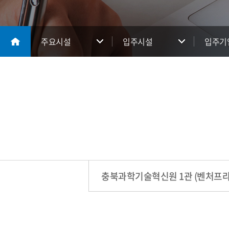
주요시설
입주시설
입주기
충북과학기술혁신원 1관 (벤처프라