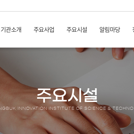
기관소개
주요사업
주요시설
알림마당
설립목적 및 연혁
입주시설
사업공고
발간물
비전 및
시설장
입찰공
충북과학기술혁신원 1관 (벤
사업공고
산업 및 기획보고서
회의실
오시는 길
CBIS
처프라자)
타기관공고
이슈페이퍼
이용절
충북과학기술혁신원 2관 (충
뉴스레
원센터
DX 동향 보고서
이용신
북SW융합센터)
보도자
주요시설
입주안내
언론기
전환 협업지
입주기업 애로상담
포토뉴
GBUK INNOVATION INSTITUTE OF SCIENCE & TECHN
터
브로슈
터
션스퀘어
홍보영