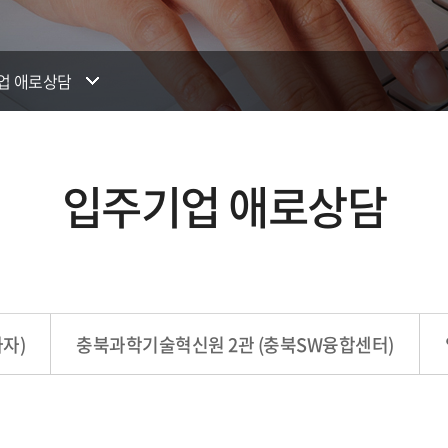
업 애로상담
입주기업 애로상담
자)
충북과학기술혁신원 2관 (충북SW융합센터)