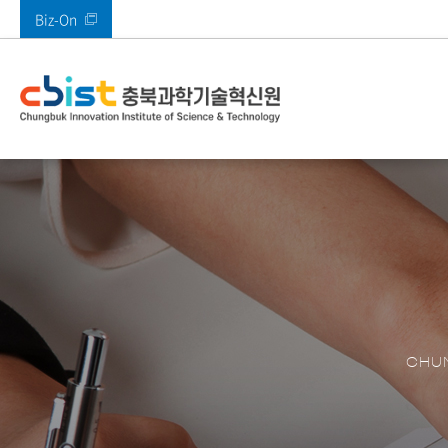
Biz-On
바로가기 메뉴
인사말
사업안내
부속시설
공지사항
열린경영
기관소개
주요사업
주요시설
알림마당
정보공개
전체
메타버스지원센터
공지사항
고객만족 경영
CI 소개
AI기획본부
SW미래채움센터
타기관공고
고객의 소리(VoC)
AI융합혁신본부
멀티미디어기술지
ESG경영
경영본부
충북IDC
경영공시
충북 산업 디지털 
콘텐츠진흥본부
CBIST 신문고
원센터
CHUN
북부권 혁신지원센
적극행정
XR센터
남부권혁신지원센
충청ICT 이노베이