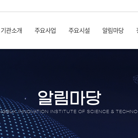
기관소개
주요사업
주요시설
알림마당
설립목적 및 연혁
입주시설
사업공고
발간물
비전 및
시설장
입찰공
충북과학기술혁신원 1관 (벤
사업공고
산업 및 기획보고서
회의실
오시는 길
CBIS
처프라자)
타기관공고
이슈페이퍼
이용절
충북과학기술혁신원 2관 (충
뉴스레
원센터
DX 동향 보고서
이용신
북SW융합센터)
보도자
알림마당
입주안내
언론기
전환 협업지
입주기업 애로상담
포토뉴
GBUK INNOVATION INSTITUTE OF SCIENCE & TECHN
터
브로슈
터
션스퀘어
홍보영