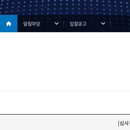
알림마당
입찰공고
[심사