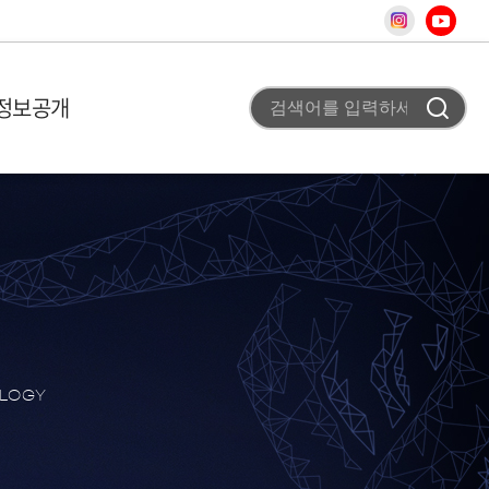
정보공개
 미션
비 이용안내
고
조직도
사업 평가실 신청
채용공고
 개요
T홍보
차
터
청
료
사
스
OLOGY
어
상