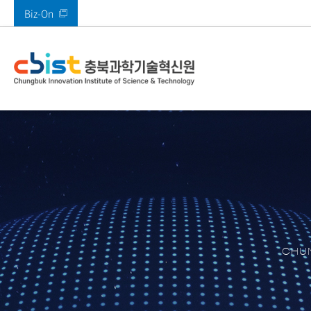
Biz-On
바로가기 메뉴
인사말
사업안내
부속시설
공지사항
열린경영
기관소개
주요사업
주요시설
알림마당
정보공개
전체
메타버스지원센터
공지사항
고객만족 경영
CI 소개
AI기획본부
SW미래채움센터
타기관공고
고객의 소리(VoC)
AI융합혁신본부
멀티미디어기술지
ESG경영
경영본부
충북IDC
경영공시
충북 산업 디지털 
콘텐츠진흥본부
CBIST 신문고
원센터
CHUN
북부권 혁신지원센
적극행정
XR센터
남부권혁신지원센
충청ICT 이노베이