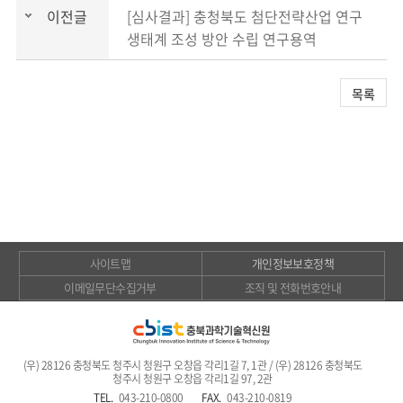
이전글
[심사결과] 충청북도 첨단전략산업 연구
생태계 조성 방안 수립 연구용역
목록
사이트맵
개인정보보호정책
이메일무단수집거부
조직 및 전화번호안내
(우) 28126 충청북도 청주시 청원구 오창읍 각리1길 7, 1관 / (우) 28126 충청북도
청주시 청원구 오창읍 각리1길 97, 2관
TEL.
043-210-0800
FAX.
043-210-0819