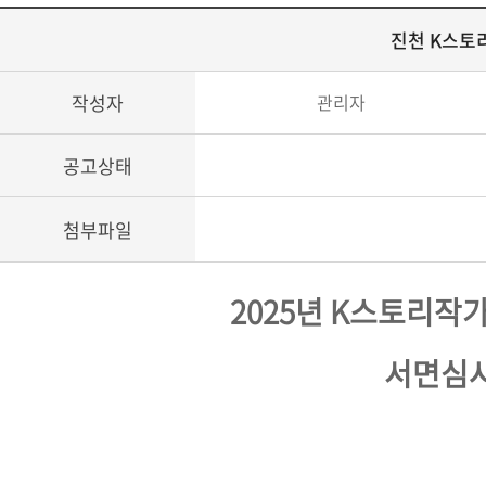
진천 K스토
작성자
관리자
공고상태
첨부파일
2025년 K스토리작
서면심사