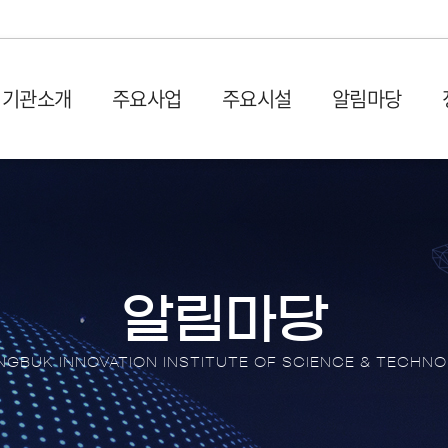
기관소개
주요사업
주요시설
알림마당
설립목적 및 연혁
입주시설
사업공고
발간물
비전 및
시설장
입찰공
충북과학기술혁신원 1관 (벤
사업공고
산업 및 기획보고서
회의실
오시는 길
CBIS
처프라자)
타기관공고
이슈페이퍼
이용절
충북과학기술혁신원 2관 (충
뉴스레
원센터
DX 동향 보고서
이용신
북SW융합센터)
보도자
알림마당
입주안내
언론기
전환 협업지
입주기업 애로상담
포토뉴
GBUK INNOVATION INSTITUTE OF SCIENCE & TECHN
터
브로슈
터
션스퀘어
홍보영