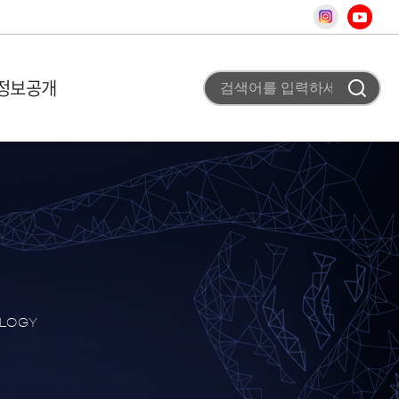
정보공개
 미션
비 이용안내
고
조직도
사업 평가실 신청
채용공고
 개요
T홍보
차
터
청
료
사
스
OLOGY
어
상