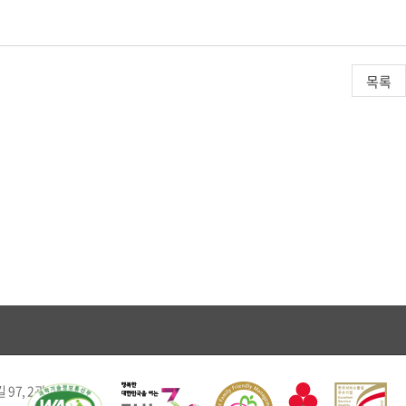
목록
97, 2관