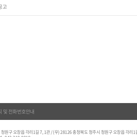
공고
직 및 전화번호안내
 청원구 오창읍 각리1길 7, 1관 / (우) 28126 충청북도 청주시 청원구 오창읍 각리1길 