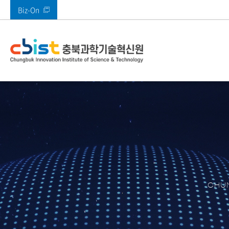
Biz-On
바로가기 메뉴
인사말
사업안내
부속시설
공지사항
열린경영
기관소개
주요사업
주요시설
알림마당
정보공개
전체
메타버스지원센터
공지사항
고객만족 경영
CI 소개
AI기획본부
SW미래채움센터
타기관공고
고객의 소리(VoC)
AI융합혁신본부
멀티미디어기술지
ESG경영
경영본부
충북IDC
경영공시
충북 산업 디지털 
콘텐츠진흥본부
CBIST 신문고
원센터
CHUN
북부권 혁신지원센
적극행정
XR센터
남부권혁신지원센
충청ICT 이노베이