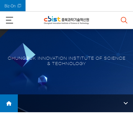
Biz-On
바로가기 메뉴
CHUNGBUK INNOVATION INSTITUTE OF SCIENCE
& TECHNOLOGY