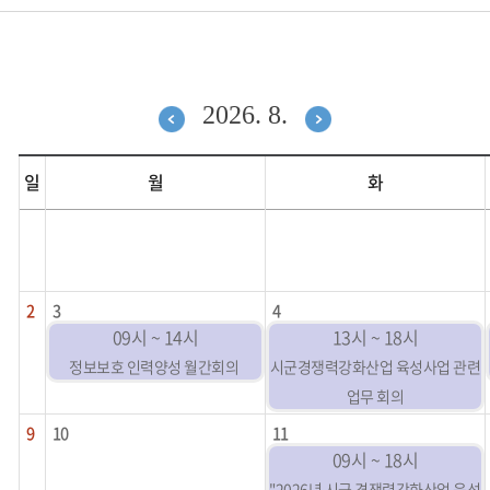
2026. 8.
일
월
화
2
3
4
09시 ~ 14시
13시 ~ 18시
정보보호 인력양성 월간회의
시군경쟁력강화산업 육성사업 관련
업무 회의
9
10
11
09시 ~ 18시
"2026년 시군 경쟁력강화산업 육성