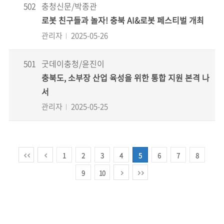
502
충청신문/박종관
로봇 친구들과 놀자! 충북 AI&로봇 페스티벌 개최
관리자
2025-05-26
501
굿데이충청/윤진이
충북도, 소부장 산업 육성을 위한 통합 지원 본격 나
서
관리자
2025-05-25
1
2
3
4
5
6
7
8
9
10