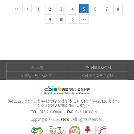
1
2
3
4
5
6
7
8
9
10
사이트맵
개인정보보호정책
이메일무단수집거부
조직 및 전화번호안내
(우) 28126 충청북도 청주시 청원구 오창읍 각리1길 7, 1관 / (우) 28126 충청북도
청주시 청원구 오창읍 각리1길 97, 2관
TEL.
043-210-0800
FAX.
043-210-0819
Copyright ⓒ 2020
. All rights reserved.
CBIST