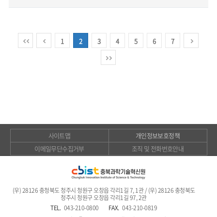
1
2
3
4
5
6
7
사이트맵
개인정보보호정책
이메일무단수집거부
조직 및 전화번호안내
(우) 28126 충청북도 청주시 청원구 오창읍 각리1길 7, 1관 / (우) 28126 충청북도
청주시 청원구 오창읍 각리1길 97, 2관
TEL.
043-210-0800
FAX.
043-210-0819