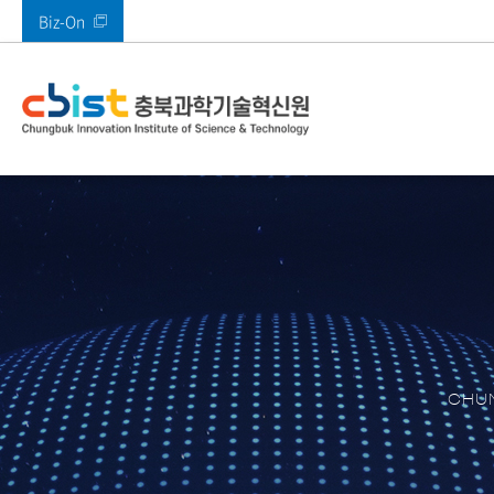
Biz-On
바로가기 메뉴
인사말
사업안내
부속시설
공지사항
열린경영
기관소개
주요사업
주요시설
알림마당
정보공개
전체
메타버스지원센터
공지사항
고객만족 경영
CI 소개
AI기획본부
SW미래채움센터
타기관공고
고객의 소리(VoC)
AI융합혁신본부
멀티미디어기술지
ESG경영
경영본부
충북IDC
경영공시
충북 산업 디지털 
콘텐츠진흥본부
CBIST 신문고
원센터
CHUN
북부권 혁신지원센
적극행정
XR센터
남부권혁신지원센
충청ICT 이노베이