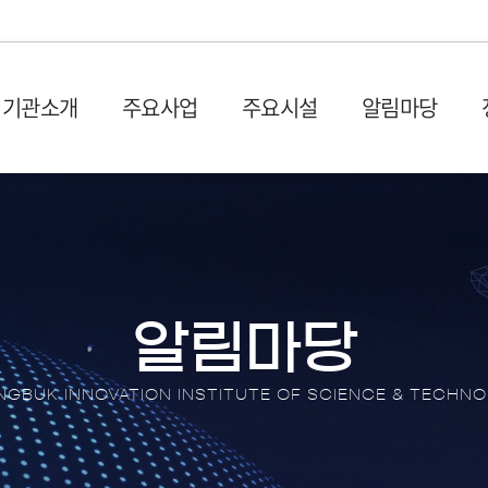
기관소개
주요사업
주요시설
알림마당
설립목적 및 연혁
입주시설
사업공고
발간물
비전 및
시설장
입찰공
충북과학기술혁신원 1관 (벤
사업공고
산업 및 기획보고서
회의실
오시는 길
CBIS
처프라자)
타기관공고
이슈페이퍼
이용절
충북과학기술혁신원 2관 (충
뉴스레
원센터
DX 동향 보고서
이용신
북SW융합센터)
보도자
알림마당
입주안내
언론기
전환 협업지
입주기업 애로상담
포토뉴
GBUK INNOVATION INSTITUTE OF SCIENCE & TECHN
터
브로슈
터
션스퀘어
홍보영