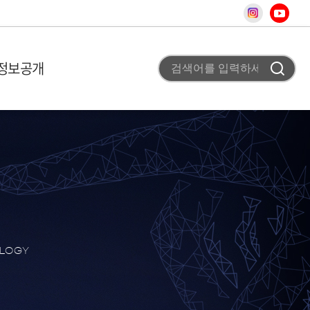
정보공개
 미션
비 이용안내
고
조직도
사업 평가실 신청
채용공고
 개요
T홍보
차
터
청
료
사
스
OLOGY
어
상