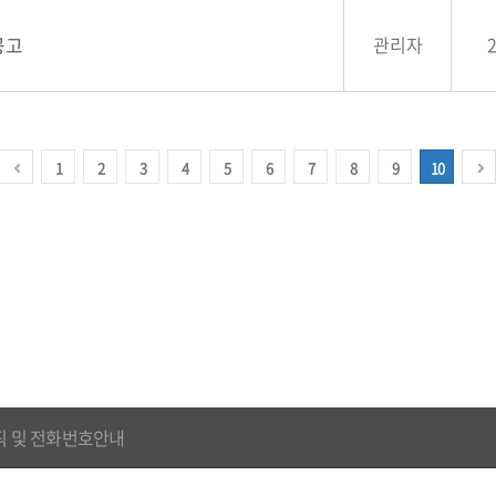
공고
관리자
1
2
3
4
5
6
7
8
9
10
직 및 전화번호안내