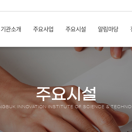
기관소개
주요사업
주요시설
알림마당
설립목적 및 연혁
입주시설
사업공고
발간물
비전 및
시설장
입찰공
충북과학기술혁신원 1관 (벤
사업공고
산업 및 기획보고서
회의실
오시는 길
CBIS
처프라자)
타기관공고
이슈페이퍼
이용절
충북과학기술혁신원 2관 (충
뉴스레
원센터
DX 동향 보고서
이용신
북SW융합센터)
보도자
주요시설
입주안내
언론기
전환 협업지
입주기업 애로상담
포토뉴
GBUK INNOVATION INSTITUTE OF SCIENCE & TECHN
터
브로슈
터
션스퀘어
홍보영