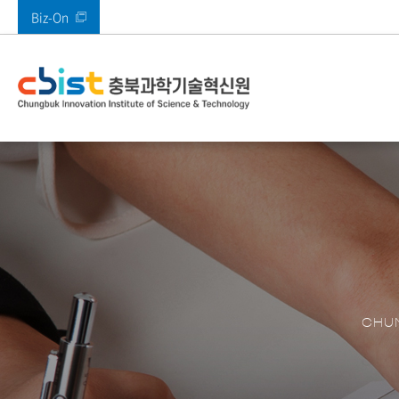
Biz-On
바로가기 메뉴
인사말
사업안내
부속시설
공지사항
열린경영
기관소개
주요사업
주요시설
알림마당
정보공개
전체
메타버스지원센터
공지사항
고객만족 경영
CI 소개
AI기획본부
SW미래채움센터
타기관공고
고객의 소리(VoC)
AI융합혁신본부
멀티미디어기술지
ESG경영
경영본부
충북IDC
경영공시
충북 산업 디지털 
콘텐츠진흥본부
CBIST 신문고
원센터
CHUN
북부권 혁신지원센
적극행정
XR센터
남부권혁신지원센
충청ICT 이노베이