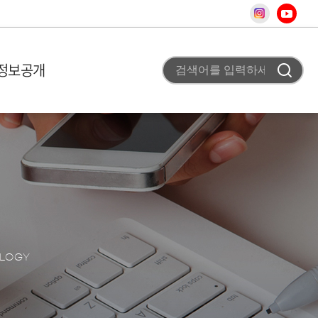
정보공개
 미션
비 이용안내
고
조직도
사업 평가실 신청
채용공고
 개요
T홍보
차
터
청
료
사
스
OLOGY
어
상