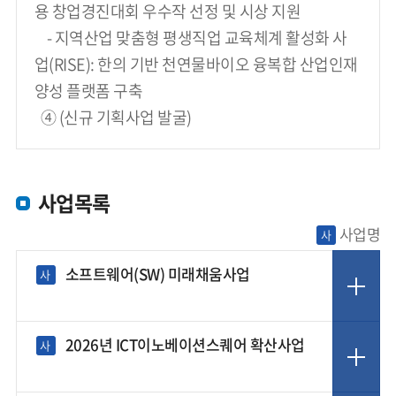
용 창업경진대회 우수작 선정 및 시상 지원
    - 지역산업 맞춤형 평생직업 교육체계 활성화 사
업(RISE): 한의 기반 천연물바이오 융복합 산업인재 
양성 플랫폼 구축
  ④ (신규 기획사업 발굴)
사업목록
사업명
사
소프트웨어(SW) 미래채움사업
사
2026년 ICT이노베이션스퀘어 확산사업
사