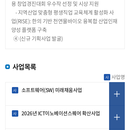
용 창업경진대회 우수작 선정 및 시상 지원
    - 지역산업 맞춤형 평생직업 교육체계 활성화 사
업(RISE): 한의 기반 천연물바이오 융복합 산업인재 
양성 플랫폼 구축
  ④ (신규 기획사업 발굴)
사업목록
사업명
사
소프트웨어(SW) 미래채움사업
사
2026년 ICT이노베이션스퀘어 확산사업
사