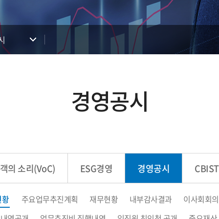
시
경영공시
객의 소리(VoC)
ESG경영
경영공시
CBIS
현황
주요업무추진계획
재무현황
내부감사결과
이사회회의
약내역공개
업무추진비 집행내역
임직원 친인척 공개
중요재산