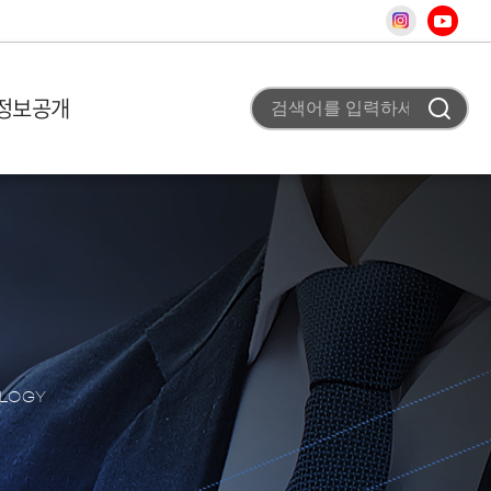
정보공개
 미션
비 이용안내
고
조직도
사업 평가실 신청
채용공고
 개요
T홍보
차
터
청
료
사
스
OLOGY
어
상