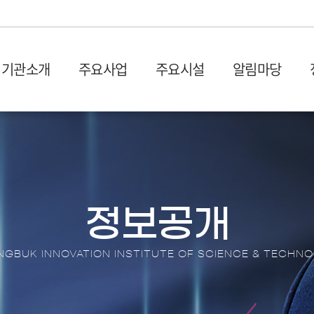
기관소개
주요사업
주요시설
알림마당
설립목적 및 연혁
입주시설
사업공고
발간물
비전 및
시설장
입찰공
충북과학기술혁신원 1관 (벤
사업공고
산업 및 기획보고서
회의실
오시는 길
CBIS
처프라자)
타기관공고
이슈페이퍼
이용절
충북과학기술혁신원 2관 (충
뉴스레
원센터
DX 동향 보고서
이용신
북SW융합센터)
보도자
정보공개
입주안내
언론기
전환 협업지
입주기업 애로상담
포토뉴
GBUK INNOVATION INSTITUTE OF SCIENCE & TECHN
터
브로슈
터
션스퀘어
홍보영