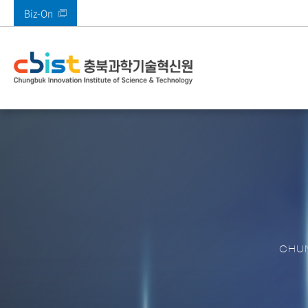
Biz-On
바로가기 메뉴
인사말
사업안내
부속시설
공지사항
열린경영
기관소개
주요사업
주요시설
알림마당
정보공개
전체
메타버스지원센터
공지사항
고객만족 경영
CI 소개
AI기획본부
SW미래채움센터
타기관공고
고객의 소리(VoC)
AI융합혁신본부
멀티미디어기술지
ESG경영
경영본부
충북IDC
경영공시
충북 산업 디지털 
콘텐츠진흥본부
CBIST 신문고
원센터
CHUN
북부권 혁신지원센
적극행정
XR센터
남부권혁신지원센
충청ICT 이노베이