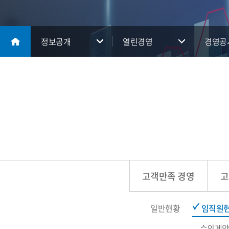
정보공개
열린경영
경영공
고객만족 경영
고
일반현황
임직원
수의계