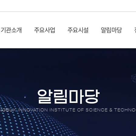
기관소개
주요사업
주요시설
알림마당
설립목적 및 연혁
입주시설
사업공고
발간물
비전 및
시설장
입찰공
충북과학기술혁신원 1관 (벤
사업공고
산업 및 기획보고서
회의실
오시는 길
CBIS
처프라자)
타기관공고
이슈페이퍼
이용절
충북과학기술혁신원 2관 (충
뉴스레
원센터
DX 동향 보고서
이용신
북SW융합센터)
보도자
알림마당
입주안내
언론기
전환 협업지
입주기업 애로상담
포토뉴
GBUK INNOVATION INSTITUTE OF SCIENCE & TECHN
터
브로슈
터
션스퀘어
홍보영