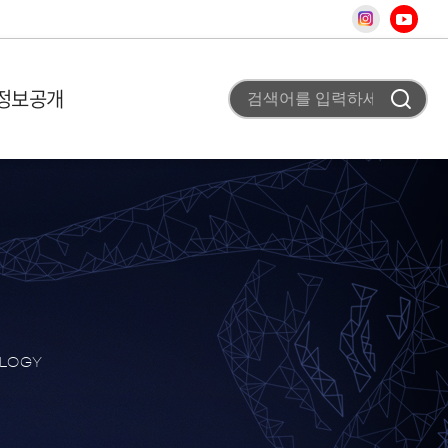
정보공개
 미션
비 이용안내
고
조직도
사업 평가실 신청
채용공고
 개요
T홍보
차
터
청
료
사
스
OLOGY
어
상