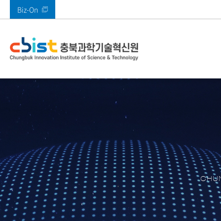
Biz-On
바로가기 메뉴
인사말
사업안내
부속시설
공지사항
열린경영
기관소개
주요사업
주요시설
알림마당
정보공개
전체
메타버스지원센터
공지사항
고객만족 경영
CI 소개
AI기획본부
SW미래채움센터
타기관공고
고객의 소리(VoC)
AI융합혁신본부
멀티미디어기술지
ESG경영
경영본부
충북IDC
경영공시
충북 산업 디지털 
콘텐츠진흥본부
CBIST 신문고
원센터
CHUN
북부권 혁신지원센
적극행정
XR센터
남부권혁신지원센
충청ICT 이노베이