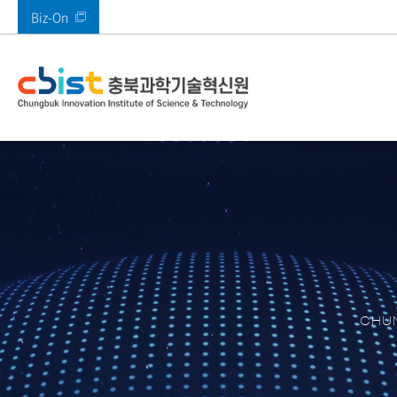
Biz-On
바로가기 메뉴
인사말
사업안내
부속시설
공지사항
열린경영
기관소개
주요사업
주요시설
알림마당
정보공개
전체
메타버스지원센터
공지사항
고객만족 경영
CI 소개
AI기획본부
SW미래채움센터
타기관공고
고객의 소리(VoC)
AI융합혁신본부
멀티미디어기술지
ESG경영
경영본부
충북IDC
경영공시
충북 산업 디지털 
콘텐츠진흥본부
CBIST 신문고
원센터
CHUN
북부권 혁신지원센
적극행정
XR센터
남부권혁신지원센
충청ICT 이노베이