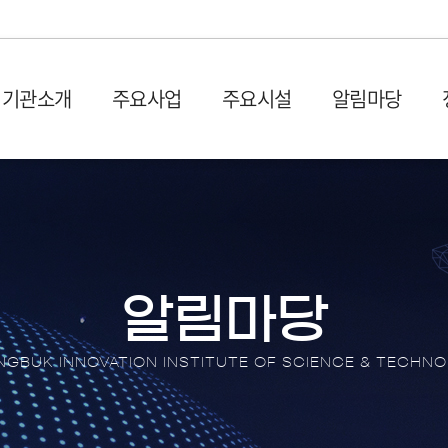
기관소개
주요사업
주요시설
알림마당
설립목적 및 연혁
입주시설
사업공고
발간물
비전 및
시설장
입찰공
충북과학기술혁신원 1관 (벤
사업공고
산업 및 기획보고서
회의실
오시는 길
CBIS
처프라자)
타기관공고
이슈페이퍼
이용절
충북과학기술혁신원 2관 (충
뉴스레
원센터
DX 동향 보고서
이용신
북SW융합센터)
보도자
알림마당
입주안내
언론기
전환 협업지
입주기업 애로상담
포토뉴
GBUK INNOVATION INSTITUTE OF SCIENCE & TECHN
터
브로슈
터
션스퀘어
홍보영