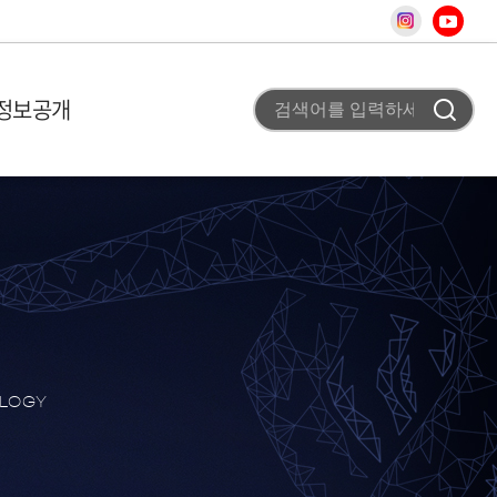
정보공개
 미션
비 이용안내
고
조직도
사업 평가실 신청
채용공고
 개요
T홍보
차
터
청
료
사
스
OLOGY
어
상